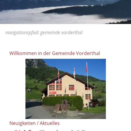
navigationspfad:
gemeinde vorderthal
Hauptinhalt überspringen:
zur Randspalte springen
Willkommen in der Gemeinde Vorderthal
Neuigkeiten / Aktuelles